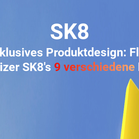
SK8
klusives Produktdesign: F
izer SK8's
9 verschiedene