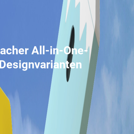
lacher All-in-One-
Designvarianten