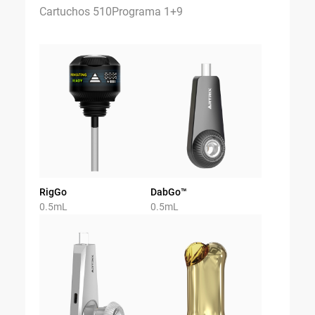
Cartuchos 510
Programa 1+9
RigGo
DabGo™
0.5mL
0.5mL