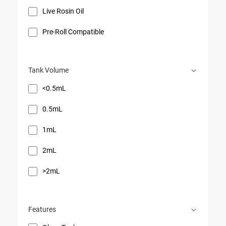
Live Rosin Oil
Pre-Roll Compatible
Tank Volume
<0.5mL
0.5mL
1mL
2mL
>2mL
Features