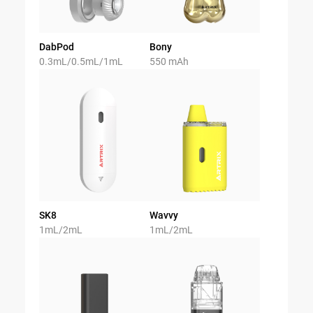
DabPod
Bony
0.3mL/0.5mL/1mL
550 mAh
SK8
Wavvy
1mL/2mL
1mL/2mL