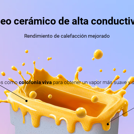
eo cerámico de alta conducti
Rendimiento de calefacción mejorado
sos como
colofonia viva
para obtener un vapor más suave y u