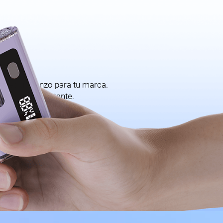
a: es un lienzo para tu marca.
onocible al instante.