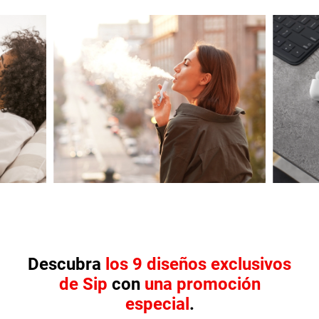
Descubra
los 9 diseños exclusivos
de Sip
con
una promoción
especial
.